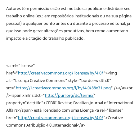
Autores têm permissão e são estimulados a publicar e distribuir seu
trabalho online (ex.: em repositórios institucionais ou na sua página
pessoal) a qualquer ponto antes ou durante o processo editorial, já
que isso pode gerar alterações produtivas, bem como aumentar o
impacto e a citação do trabalho publicado.
<a rel="license"
href="
http://creativecommons.org/licenses/by/4.0/
"><img
alt="Licença Creative Commons" style="border-width:0"
src="
https://i.creativecommons.org/l/by/4.0/88x31.png
" /></a><br
/><span xmlns:dct="
http://purl.org/dc/terms/
"
property="dct:title">CEBRI-Revista: Brazilian Journal of International
Affairs</span> está licenciado com uma Licença <a rel="license"
href="
http://creativecommons.org/licenses/by/4.0/
">Creative
Commons Atribuição 4.0 Internacional</a>